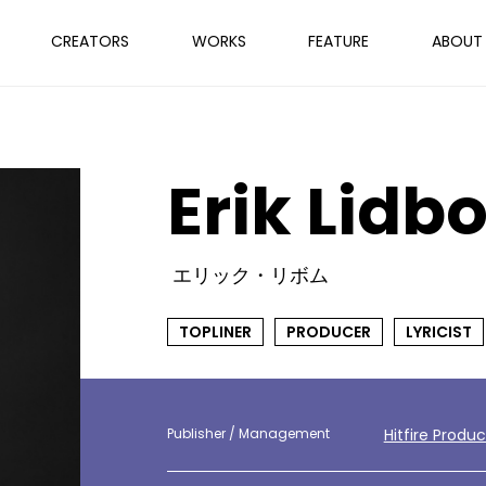
CREATORS
WORKS
FEATURE
ABOUT
Erik Lid
エリック・リボム
TOPLINER
PRODUCER
LYRICIST
Publisher / Management
Hitfire Produc