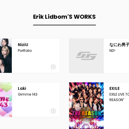
Erik Lidbom'S WORKS
NiziU
なにわ男
Portfolio
ND⁵
Laki
EXILE
Gimme 143
EXILE LIVE 
REASON”