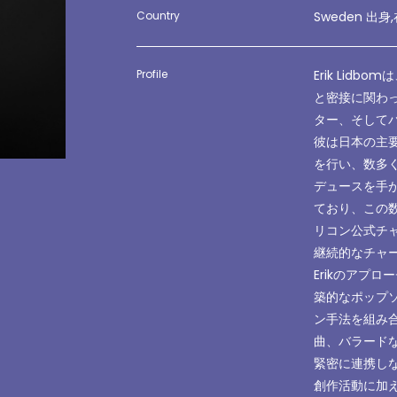
Country
Sweden 出身
Profile
Erik Lid
と密接に関わ
ター、そして
彼は日本の主
を行い、数多
デュースを手が
ており、この
リコン公式チャ
継続的なチャ
Erikのアプ
築的なポップ
ン手法を組み
曲、バラードな
緊密に連携し
創作活動に加