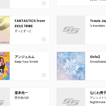
FANTASTICS from
Travis J
EXILE TRIBE
's travelers
ずっとずっと
アンジュルム
Girls2
Keep Your Smile!
Snowflake
堂本光一
なにわ男
堕天使の詩
アシンメトリー
Nightmare