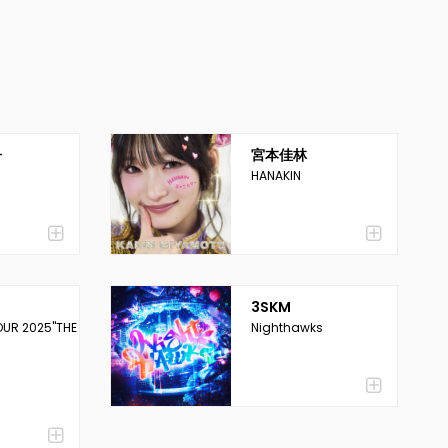
子
宮本佳林
HANAKIN
3SKM
TOUR 2025"THE
Nighthawks