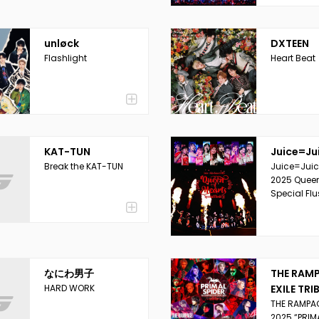
unløck
DXTEEN
Flashlight
Heart Beat
KAT-TUN
Juice=Ju
Break the KAT-TUN
Juice=Juic
2025 Queen
Special Fl
なにわ男子
THE RAM
HARD WORK
EXILE TRI
THE RAMPAG
2025 “PRIM