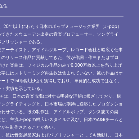
,在住
bomは、20年以上にわたり日本のポップミュージック業界（J-pop）
ってきたスウェーデン出身の音楽プロデューサー、ソングライ
パブリッシャーである。
要アーティスト、アイドルグループ、レコード会社と幅広く仕事
くのリリース作品に貢献してきた。彼が作詞・作曲またはプロ
けた楽曲は、フィジカル作品のみで8,000万枚以上を売り上げ
数字にはストリーミング再生数は含まれていない。彼の作品はオ
ートで150回以上1位を獲得しており、単発的な成功ではなく、
ート実績を示している。
ローチは、日本の音楽市場に対する明確な理解に根ざしており、構
ソングライティングと、日本市場の期待に適応したプロダクショ
合わせている。彼の制作は、アイドルポップ、ダンス志向の楽
ど、主流J-popの幅広いスタイルに及び、日本のA&Rチームと
ながら制作されることが多い。
え、彼は音楽起業家およびパブリッシャーとしても活動し、日本