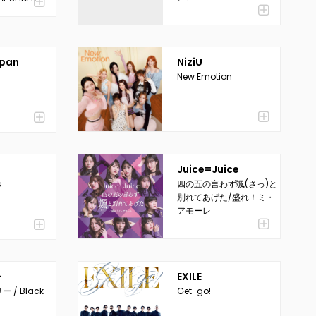
apan
NiziU
New Emotion
Juice=Juice
s
四の五の言わず颯(さっ)と
別れてあげた/盛れ！ミ・
アモーレ
子
EXILE
 / Black
Get-go!