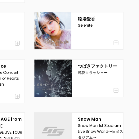
稲場愛香
Selenite
ice
つばきファクトリー
e Concert
純愛クラッシャー
 of Hearts
ush
PAGE from
Snow Man
BE
Snow Man 1st Stadium
Live Snow World〜日産ス
E LIVE TOUR
タジアム〜
AL SPIDER”