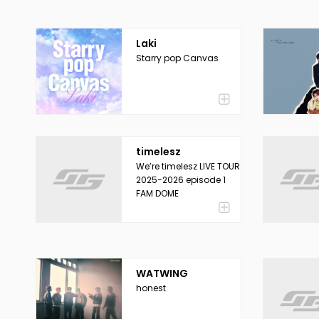
Laki
Starry pop Canvas
timelesz
We’re timelesz LIVE TOUR
2025-2026 episode 1
FAM DOME
WATWING
honest