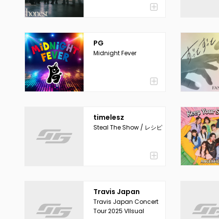
PG
Midnight Fever
timelesz
Steal The Show / レシピ
Travis Japan
Travis Japan Concert
Tour 2025 VIIsual