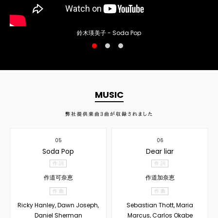
鈴木瑛美子 - Soda Pop
MUSIC
弊社提供楽曲
3
曲が収録されました
05
06
Soda Pop
Dear liar
作 詞
作 詞
作道可奈恵
作道加奈恵
作 曲
作 曲
Ricky Hanley, Dawn Joseph,
Sebastian Thott, Maria
Daniel Sherman
Marcus, Carlos Okabe