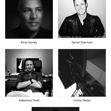
TOPLINER
PRODUCER
PRODUCER
LYRICIST
OVERSEAS
SINGER
OVERSEAS
Ricky Hanley
Daniel Sherman
TOPLINER
TOPLINER
PRODUCER
PRODUCER
OVERSEAS
DOMESTICS
Sebastian Thott
Carlos Okabe