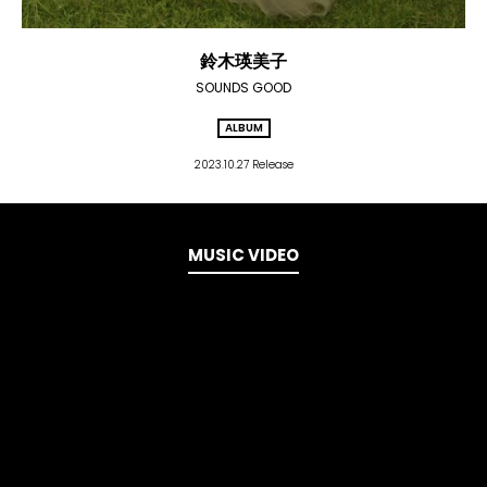
鈴木瑛美子
SOUNDS GOOD
ALBUM
2023.10.27 Release
MUSIC VIDEO