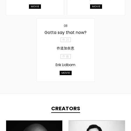
MOVIE
MOVIE
08
Gotta say that now?
作 詞
作道加奈恵
作 曲
Erik Lidbom
MOVIE
CREATORS