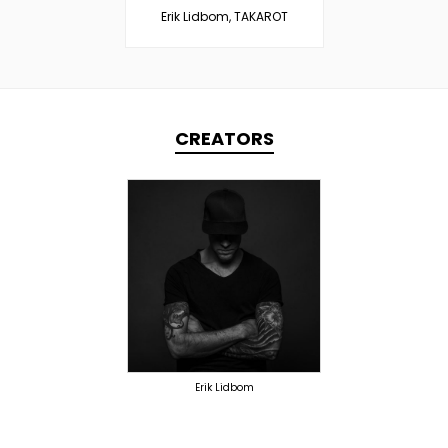
Erik Lidbom, TAKAROT
CREATORS
TOPLINER
PRODUCER
LYRICIST
SINGER
OVERSEAS
Erik Lidbom