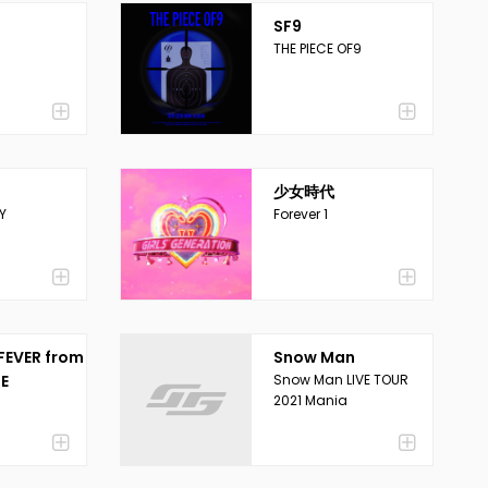
SF9
THE PIECE OF9
少女時代
Y
Forever 1
FEVER from
Snow Man
BE
Snow Man LIVE TOUR
2021 Mania