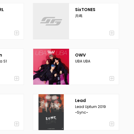
RL
SixTONES
共鳴
n
OWV
a S1
UBA UBA
Lead
Lead Upturn 2019
~Sync~