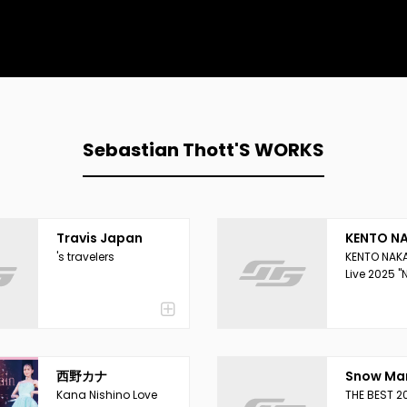
Sebastian Thott'S WORKS
Travis Japan
KENTO N
's travelers
KENTO NAKA
Live 2025 "N
西野カナ
Snow Ma
Kana Nishino Love
THE BEST 2