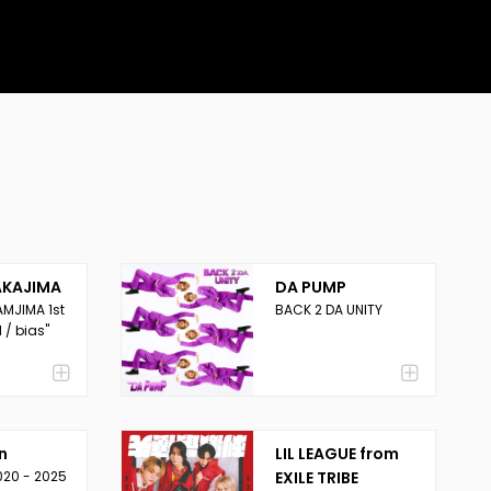
AKAJIMA
DA PUMP
MJIMA 1st
BACK 2 DA UNITY
 / bias"
n
LIL LEAGUE from
020 - 2025
EXILE TRIBE