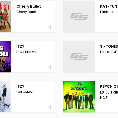
Cherry Bullet
KAT-TUN
Cherry Dash
Fantasia
ITZY
SixTONES
Boys Like You
Feel da CIT
ITZY
PSYCHIC 
CHECKMATE
EXILE TRI
P.C.F