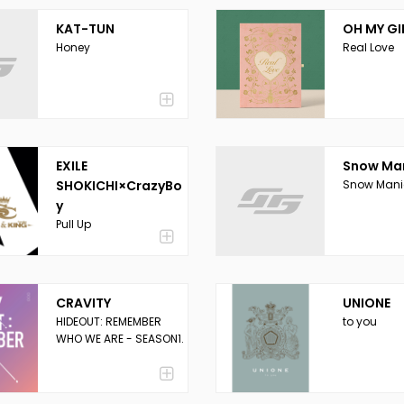
KAT-TUN
OH MY GI
Honey
Real Love
EXILE
Snow Ma
SHOKICHI×CrazyBo
Snow Mani
y
Pull Up
CRAVITY
UNIONE
HIDEOUT: REMEMBER
to you
WHO WE ARE - SEASON1.