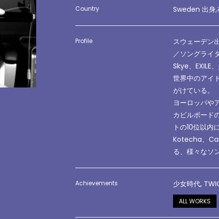
Country
Sweden 出身
Profile
スウェーデン出身
／ソングライ
Skye
、
EXILE
、
世界中のアイ
がけている。
ヨーロッパや
カビルボード
トの
10
位以内
Kotecha
、
Car
る、様々なソ
Achievements
少女時代, TWIC
ALL WORKS