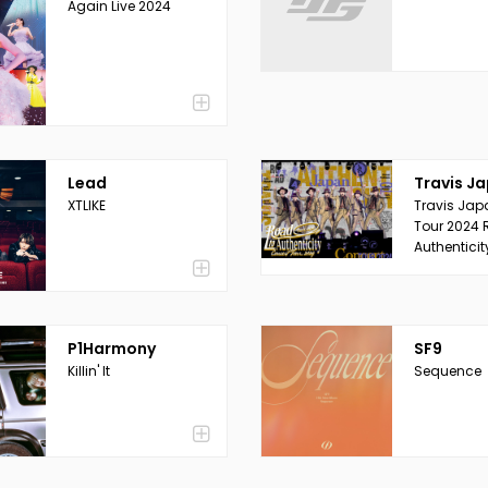
Again Live 2024
Lead
Travis J
XTLIKE
Travis Jap
Tour 2024 
Authenticit
P1Harmony
SF9
Killin' It
Sequence