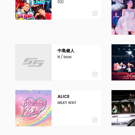
02)
中島健人
N / bias
ALICE
MILKY WAY