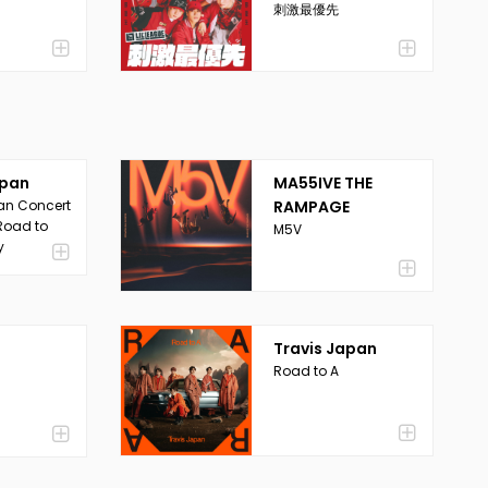
刺激最優先
apan
MA55IVE THE
an Concert
RAMPAGE
Road to
M5V
y
Travis Japan
Road to A