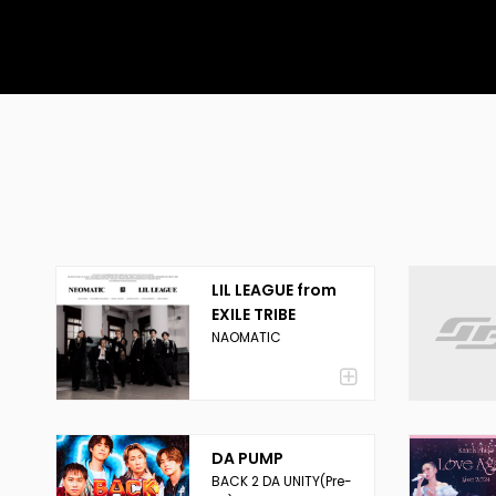
LIL LEAGUE from
EXILE TRIBE
NAOMATIC
DA PUMP
BACK 2 DA UNITY(Pre-