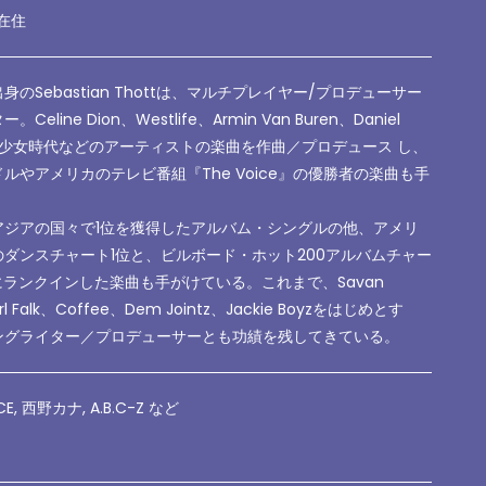
,在住
のSebastian Thottは、マルチプレイヤー
/
プロデューサー
ター。
Celine Dion
、
Westlife
、
Armin Van Buren
、
Daniel
少女時代などのアーティストの楽曲を作曲／プロデュース し、
ドルやアメリカのテレビ番組『
The Voice
』の優勝者の楽曲も手
アジアの国々で
1
位を獲得したアルバム・シングルの他、アメリ
のダンスチャート
1
位と、ビルボード・ホット
200
アルバムチャー
にランクインした楽曲も手がけている。これまで、
Savan
l Falk
、
Coffee
、
Dem Jointz
、
Jackie Boyz
をはじめとす
ングライター／プロデューサーとも功績を残してきている。
E, 西野カナ, A.B.C-Z など