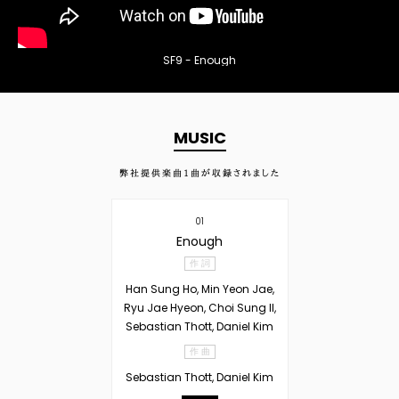
SF9 - Enough
MUSIC
弊社提供楽曲
1
曲が収録されました
01
Enough
作 詞
Han Sung Ho, Min Yeon Jae,
Ryu Jae Hyeon, Choi Sung Il,
Sebastian Thott, Daniel Kim
作 曲
Sebastian Thott, Daniel Kim