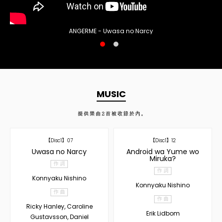
ANGERME - Uwasa no Narcy
MUSIC
提供樂曲
2
首被收錄於內。
【Disc1】07
【Disc1】12
Uwasa no Narcy
Android wa Yume wo
Miruka?
作 詞
作 詞
Konnyaku Nishino
Konnyaku Nishino
作 曲
作 曲
Ricky Hanley, Caroline
Erik Lidbom
Gustavsson, Daniel