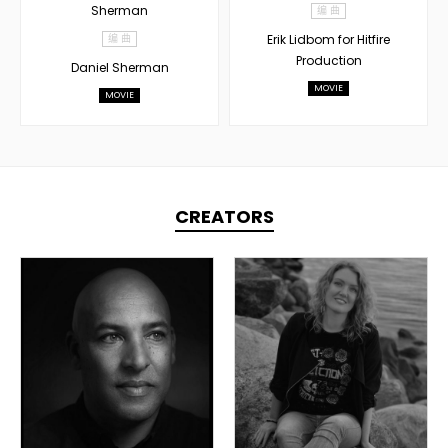
Sherman
编 曲
编 曲
Erik Lidbom for Hitfire
Production
Daniel Sherman
MOVIE
MOVIE
CREATORS
TOPLINER
TOPLINER
PRODUCER
LYRICIST
LYRICIST
SINGER
SINGER
OVERSEAS
OVERSEAS