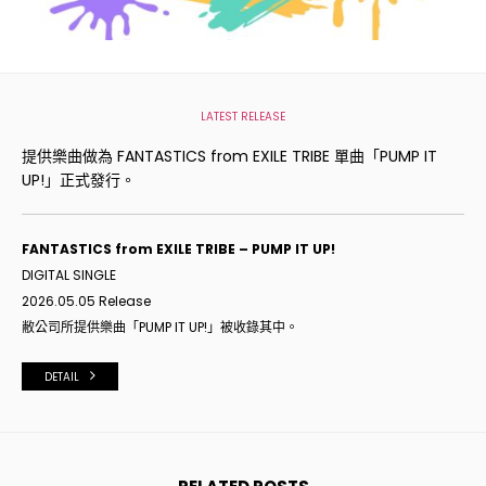
LATEST RELEASE
提供樂曲做為 FANTASTICS from EXILE TRIBE 單曲「PUMP IT
UP!」正式發行。
FANTASTICS from EXILE TRIBE – PUMP IT UP!
DIGITAL SINGLE
2026.05.05 Release
敝公司所提供樂曲「
PUMP IT UP!
」被收錄其中。
DETAIL