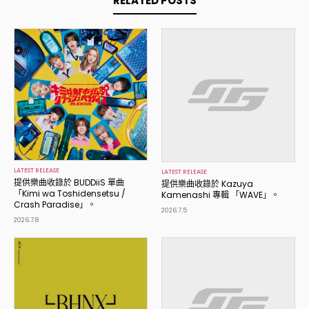
RELATED POSTS
LATEST RELEASE
LATEST RELEASE
提供樂曲收錄於 BUDDiiS 單曲
提供樂曲收錄於 Kazuya
「Kimi wa Toshidensetsu /
Kamenashi 專輯 「WAVE」。
Crash Paradise」。
2026.7.5
2026.7.8