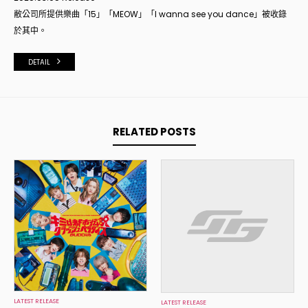
敝公司所提供樂曲「
15
」
「
MEOW
」
「
I wanna see you dance
」
被收錄
於其中。
DETAIL
RELATED POSTS
LATEST RELEASE
LATEST RELEASE