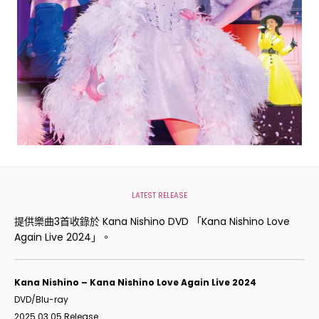
LATEST RELEASE
提供樂曲3首收錄於 Kana Nishino DVD 「Kana Nishino Love
Again Live 2024」。
Kana Nishino –
Kana Nishino Love Again Live 2024
DVD/Blu-ray
2025.03.05 Release