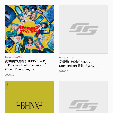
LATEST RELEASE
LATEST RELEASE
提供樂曲收錄於 BUDDiiS 單曲
提供樂曲收錄於 Kazuya
「Kimi wa Toshidensetsu /
Kamenashi 專輯 「WAVE」。
Crash Paradise」。
2026.7.5
2026.7.8