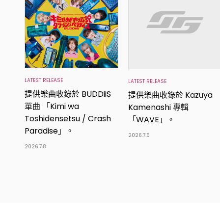
LATEST RELEASE
LATEST RELEASE
提供樂曲收錄於 BUDDiiS
提供樂曲收錄於 Kazuya
單曲 「Kimi wa
Kamenashi 專輯
Toshidensetsu / Crash
「WAVE」。
Paradise」。
2026.7.5
2026.7.8