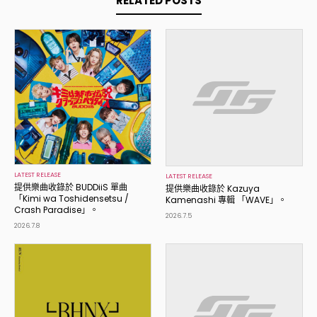
RELATED POSTS
LATEST RELEASE
LATEST RELEASE
提供樂曲收錄於 BUDDiiS 單曲
提供樂曲收錄於 Kazuya
「Kimi wa Toshidensetsu /
Kamenashi 專輯 「WAVE」。
Crash Paradise」。
2026.7.5
2026.7.8