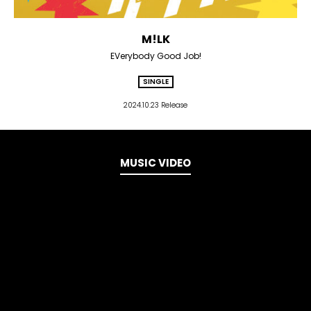
M!LK
EVerybody Good Job!
SINGLE
2024.10.23 Release
MUSIC VIDEO