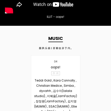
ILLIT - oops!
MUSIC
提供乐曲
1
首被收录于内。
04
oops!
作 词
Teddi Gold , Kara Connolly ,
Christian Medice , Simba ,
dyvahh , 김수지(lalala
studio) , 이혜윰(JamFactory)
, 장정원(JamFactory) , 김지영
(MUMW) , SSAC(MUMW) , Ellie