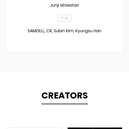
Junji Ishiwatari
作 曲
SAMDELL, CR, Subin Kim, Kyungsu Han
CREATORS