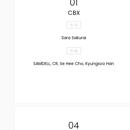
01
CBX
作 词
Sara Sakurai
作 曲
SAMDELL, CR, Se Hee Cho, Kyungsoo Han
04