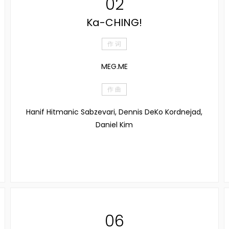
02
Ka-CHING!
作 词
MEG.ME
作 曲
Hanif Hitmanic Sabzevari, Dennis DeKo Kordnejad,
Daniel Kim
06