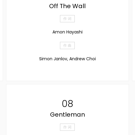
Off The Wall
作 词
Amon Hayashi
作 曲
Simon Janlov, Andrew Choi
08
Gentleman
作 词