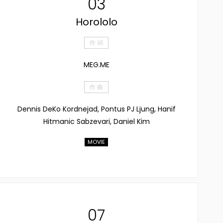
03
Horololo
作 词
MEG.ME
作 曲
Dennis DeKo Kordnejad, Pontus PJ Ljung, Hanif
Hitmanic Sabzevari, Daniel Kim
MOVIE
07