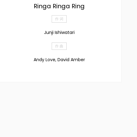
Ringa Ringa Ring
作 词
Junji Ishiwatari
作 曲
Andy Love, David Amber