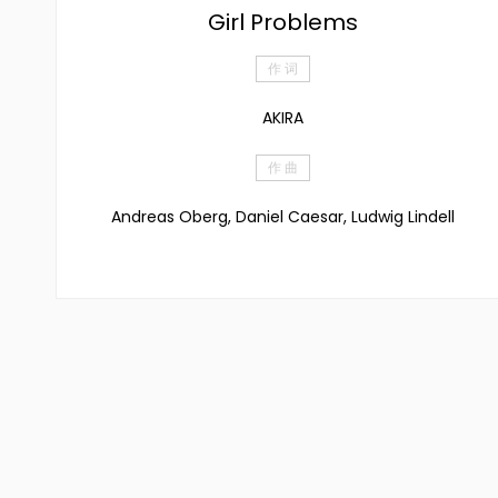
Girl Problems
作 词
AKIRA
作 曲
Andreas Oberg, Daniel Caesar, Ludwig Lindell