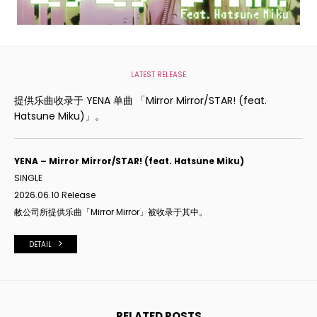
LATEST RELEASE
提供乐曲收录于 YENA 单曲 「Mirror Mirror/STAR! (feat.
Hatsune Miku)」。
YENA – Mirror Mirror/STAR! (feat. Hatsune Miku)
SINGLE
2026.06.10 Release
敝公司所提供
乐曲「
Mirror Mirror
」被收
录于其中。
DETAIL
RELATED POSTS