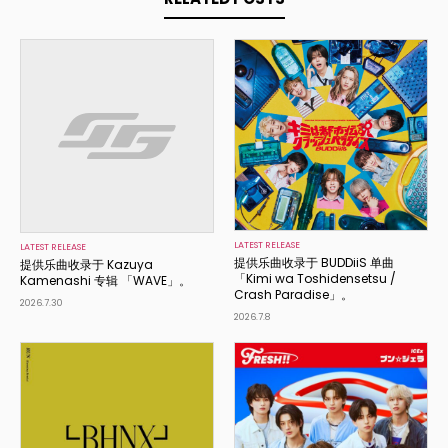
LATEST RELEASE
LATEST RELEASE
提供乐曲收录于 BUDDiiS 单曲
提供乐曲收录于 Kazuya
「Kimi wa Toshidensetsu /
Kamenashi 专辑 「WAVE」。
Crash Paradise」。
2026.7.30
2026.7.8