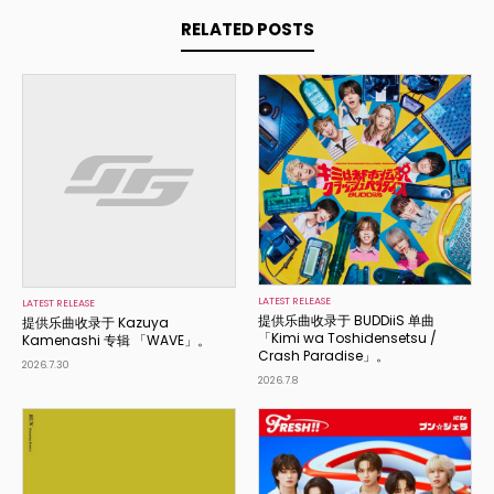
RELATED POSTS
LATEST RELEASE
LATEST RELEASE
提供乐曲收录于 BUDDiiS 单曲
提供乐曲收录于 Kazuya
「Kimi wa Toshidensetsu /
Kamenashi 专辑 「WAVE」。
Crash Paradise」。
2026.7.30
2026.7.8