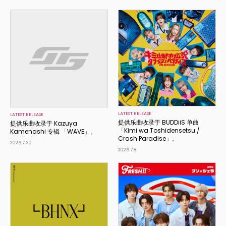
LATEST RELEASE
LATEST RELEASE
提供乐曲收录于 BUDDiiS 单曲
提供乐曲收录于 Kazuya
「Kimi wa Toshidensetsu /
Kamenashi 专辑 「WAVE」。
Crash Paradise」。
2026.7.30
2026.7.8