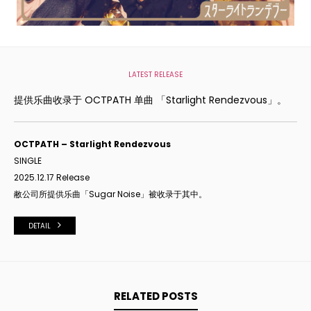
LATEST RELEASE
提供乐曲收录于 OCTPATH 单曲 「Starlight Rendezvous」。
OCTPATH – Starlight Rendezvous
SINGLE
2025.12.17 Release
敝公司所提供
乐曲「
Sugar Noise
」被收
录于其中。
DETAIL
RELATED POSTS