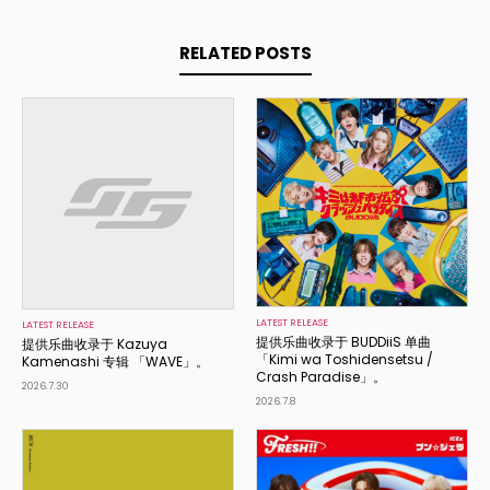
RELATED POSTS
LATEST RELEASE
LATEST RELEASE
提供乐曲收录于 BUDDiiS 单曲
提供乐曲收录于 Kazuya
「Kimi wa Toshidensetsu /
Kamenashi 专辑 「WAVE」。
Crash Paradise」。
2026.7.30
2026.7.8