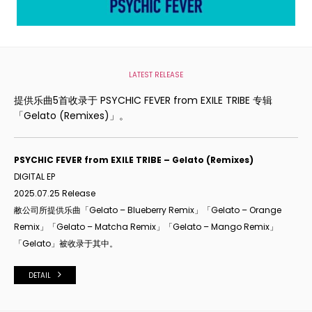
LATEST RELEASE
提供乐曲5首收录于 PSYCHIC FEVER from EXILE TRIBE 专辑
「Gelato (Remixes)」。
PSYCHIC FEVER from EXILE TRIBE – Gelato (Remixes)
DIGITAL EP
2025.07.25 Release
敝公司所提供乐曲「
Gelato – Blueberry Remix
」「
Gelato – Orange
Remix
」「
Gelato – Matcha Remix
」「
Gelato – Mango Remix
」
「
Gelato
」被收录于其中。
DETAIL