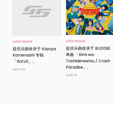
LATEST RELEASE
LATEST RELEASE
提供乐曲收录于 BUDDiiS
提供乐曲收录于 Kazuya
单曲 「Kimi wa
Kamenashi 专辑
Toshidensetsu / Crash
「WAVE」。
Paradise」。
2026.7.30
2026.7.8