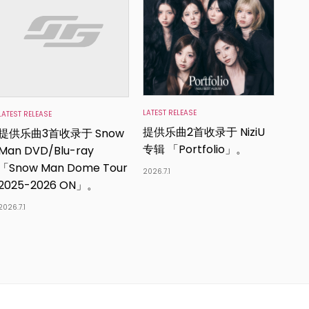
LATEST RELEASE
LATEST RELEASE
提供乐曲2首收录于 NiziU
提供乐曲3首收录于 Snow
专辑 「Portfolio」。
Man DVD/Blu-ray
「Snow Man Dome Tour
2026.7.1
2025-2026 ON」。
2026.7.1