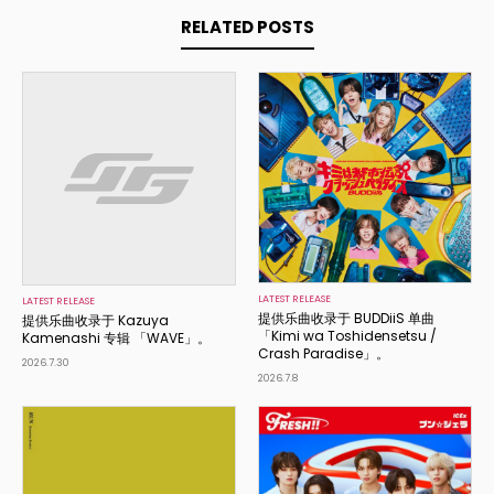
RELATED POSTS
LATEST RELEASE
LATEST RELEASE
提供乐曲收录于 BUDDiiS 单曲
提供乐曲收录于 Kazuya
「Kimi wa Toshidensetsu /
Kamenashi 专辑 「WAVE」。
Crash Paradise」。
2026.7.30
2026.7.8