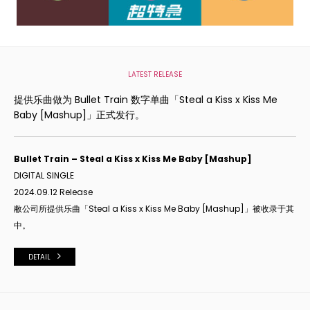
LATEST RELEASE
提供乐曲做为 Bullet Train 数字单曲「Steal a Kiss x Kiss Me
Baby [Mashup]」正式发行。
Bullet Train – Steal a Kiss x Kiss Me Baby [Mashup]
DIGITAL SINGLE
2024.09.12 Release
敝公司所提供乐曲「Steal a Kiss x Kiss Me Baby [Mashup]」被收录于其
中。
DETAIL