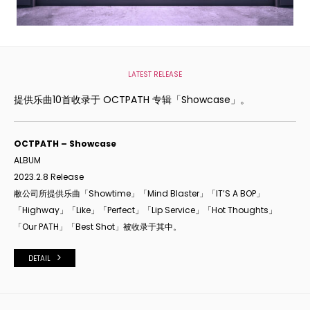
LATEST RELEASE
提供乐曲10首收录于 OCTPATH 专辑「Showcase」。
OCTPATH – Showcase
ALBUM
2023.2.8 Release
敝公司所提供乐曲「Showtime」「Mind Blaster」「IT’S A BOP」
「Highway」「Like」「Perfect」「Lip Service」「Hot Thoughts」
「Our PATH」「Best Shot」
被收录于其中。
DETAIL