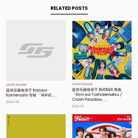
RELATED POSTS
LATEST RELEASE
LATEST RELEASE
提供乐曲收录于 BUDDiiS 单曲
提供乐曲收录于 Kazuya
「Kimi wa Toshidensetsu /
Kamenashi 专辑 「WAVE」。
Crash Paradise」。
2026.7.30
2026.7.8