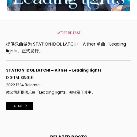
LATEST RELEASE
提供乐曲做为 STATION IDOL LATCH! – Aither 单曲「Leading
lights」正式发行。
STATION IDOL LATCH! – Aither – Leading lights
DIGITAL SINGLE
2022.12.14 Release
敝公司所提供乐曲「Leading lights
」被收录于其中。
DETAIL