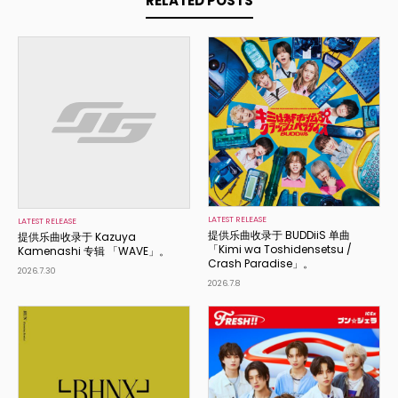
RELATED POSTS
LATEST RELEASE
LATEST RELEASE
提供乐曲收录于 BUDDiiS 单曲
提供乐曲收录于 Kazuya
「Kimi wa Toshidensetsu /
Kamenashi 专辑 「WAVE」。
Crash Paradise」。
2026.7.30
2026.7.8