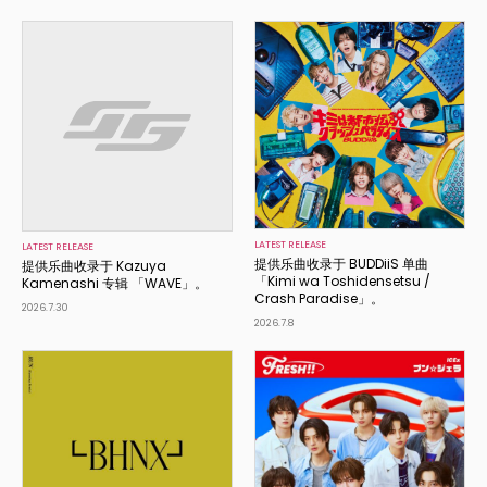
LATEST RELEASE
LATEST RELEASE
提供乐曲收录于 BUDDiiS 单曲
提供乐曲收录于 Kazuya
「Kimi wa Toshidensetsu /
Kamenashi 专辑 「WAVE」。
Crash Paradise」。
2026.7.30
2026.7.8