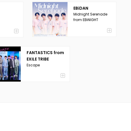
EBiDAN
Midnight Serenade
from EBiNIGHT
FANTASTICS from
EXILE TRIBE
Escape