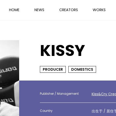
HOME
NEWS
CREATORS
WORKS
KISSY
PRODUCER
DOMESTICS
Publisher / Management
Kiss&Cry Cre
Country
出生于 / 居住于