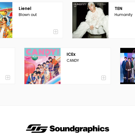
Lienel
TEN
Blown out
Humanity
ICEx
CANDY