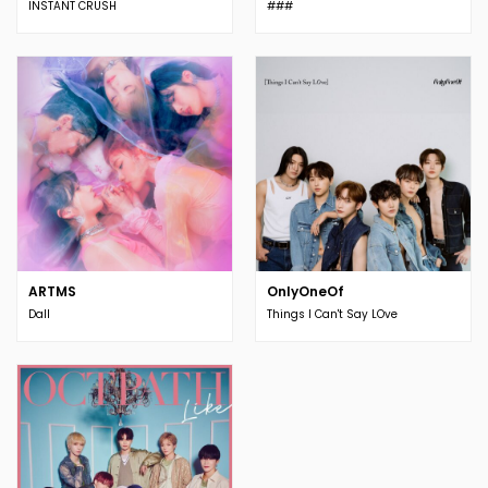
INSTANT CRUSH
###
ARTMS
OnlyOneOf
Dall
Things I Can't Say LOve