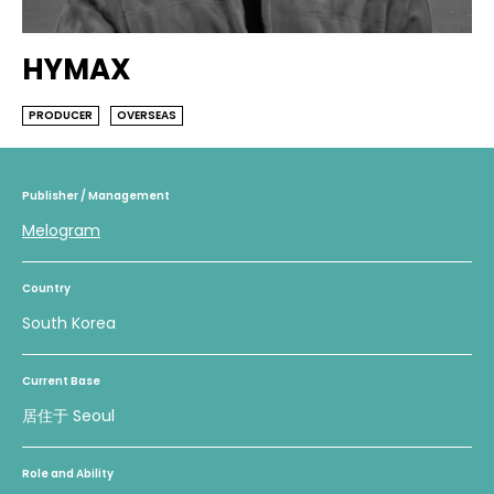
HYMAX
PRODUCER
OVERSEAS
Publisher / Management
Melogram
Country
South Korea
Current Base
居住于 Seoul
Role and Ability