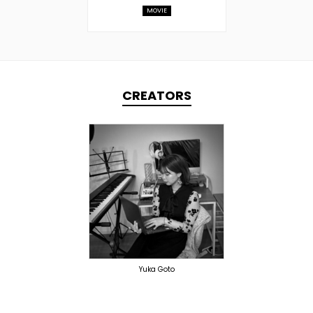
MOVIE
CREATORS
TOPLINER
LYRICIST
DOMESTICS
Yuka Goto