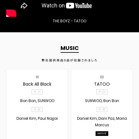
THE BOYZ - TATOO
MUSIC
弊社提供楽曲
6
曲が収録されました
01
02
Back All Black
TATOO
作 詞
作 詞
Bon Bon, SUNWOO
SUNWOO, Bon Bon
作 曲
作 曲
Daniel Kim, Paul Najjar
Daniel Kim, Dani Paz, Maria
Marcus
MOVIE