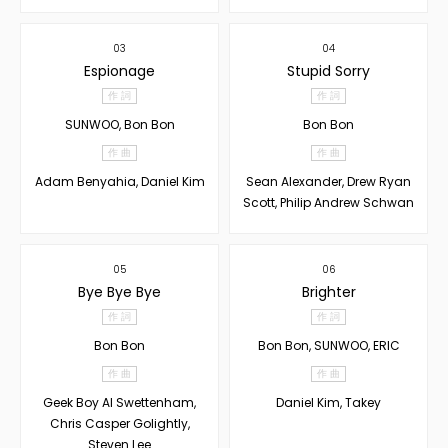
03
04
Espionage
Stupid Sorry
作 詞
作 詞
SUNWOO, Bon Bon
Bon Bon
作 曲
作 曲
Adam Benyahia, Daniel Kim
Sean Alexander, Drew Ryan
Scott, Philip Andrew Schwan
05
06
Bye Bye Bye
Brighter
作 詞
作 詞
Bon Bon
Bon Bon, SUNWOO, ERIC
作 曲
作 曲
Geek Boy Al Swettenham,
Daniel Kim, Takey
Chris Casper Golightly,
Steven Lee