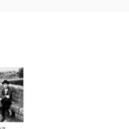
NER
CER
IST
ER
ICS
ICS
)
う涼