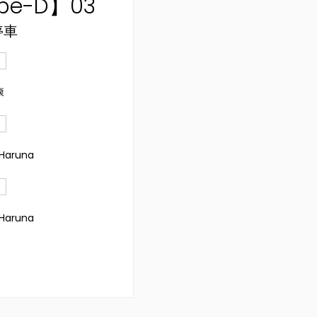
pe-D】03
停車
康
 Haruna
 Haruna