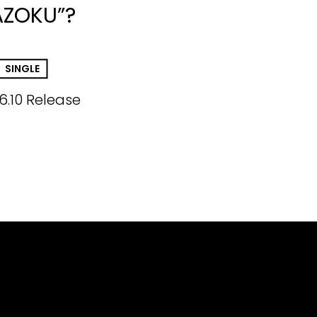
AZOKU”?
SINGLE
6.10 Release