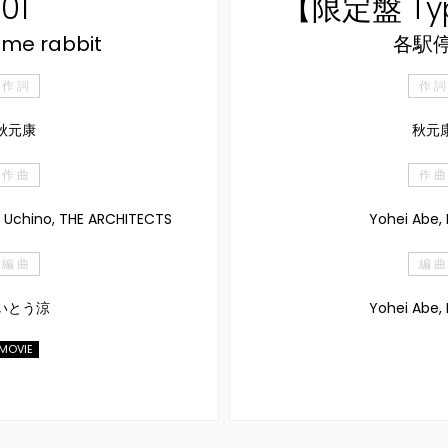
01
【限定盤 Ty
me rabbit
各駅
作 詞
作 詞
秋元康
秋元
作 曲
作 曲
Uchino, THE ARCHITECTS
Yohei Abe,
編 曲
編 曲
いとう涼
Yohei Abe,
MOVIE