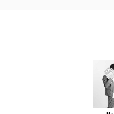
TO
PR
LY
S
DO
DO
Rike