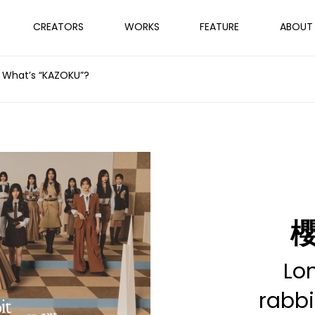
CREATORS
WORKS
FEATURE
ABOUT
 What’s “KAZOKU”?
櫻
Lo
rabbi