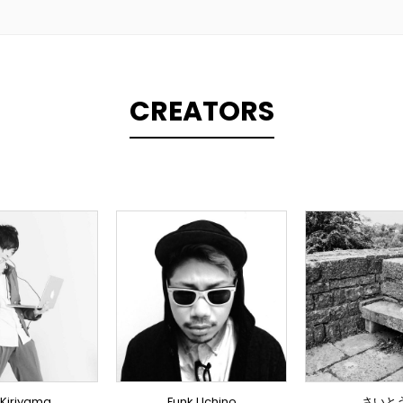
CREATORS
PLINER
TOPLI
ODUCER
TOPLINER
PRODU
RICIST
LYRICIST
LYRIC
INGER
DOMESTICS
SING
MESTICS
DOMESTICS
DOMEST
(提携)
MESTICS
DOMEST
(提携)
(提携
 Kiriyama
Funk Uchino
さいと