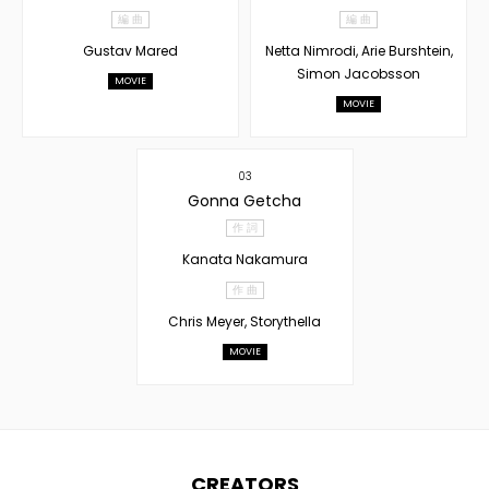
編 曲
編 曲
Gustav Mared
Netta Nimrodi, Arie Burshtein,
Simon Jacobsson
MOVIE
MOVIE
03
Gonna Getcha
作 詞
Kanata Nakamura
作 曲
Chris Meyer, Storythella
MOVIE
CREATORS