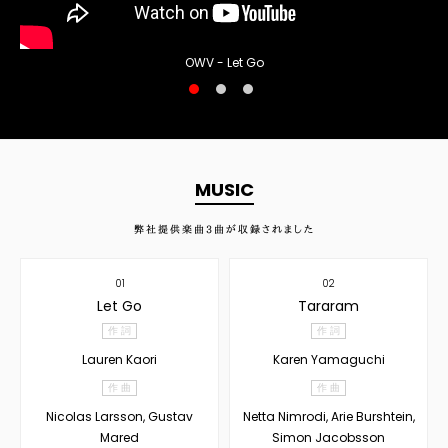
OWV - Let Go
MUSIC
弊社提供楽曲
3
曲が収録されました
01
02
Let Go
Tararam
作 詞
作 詞
Lauren Kaori
Karen Yamaguchi
作 曲
作 曲
Nicolas Larsson, Gustav
Netta Nimrodi, Arie Burshtein,
Mared
Simon Jacobsson