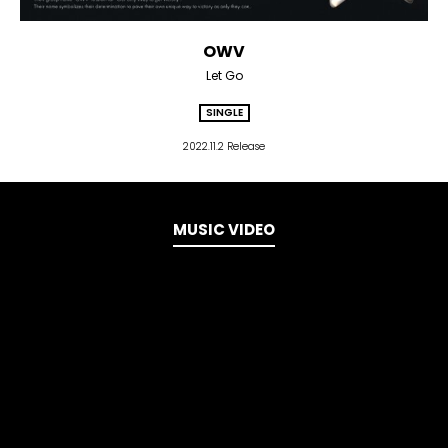
OWV
Let Go
SINGLE
2022.11.2 Release
MUSIC VIDEO