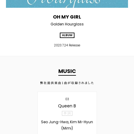
OH MY GIRL
Golden Hourglass
ALBUM
2023.7.24 Release
MUSIC
弊社提供楽曲
1
曲が収録されました
03
Queen B
作 詞
Seo Jung-Hwa, Kim Mi-Hyun
(Mimi)