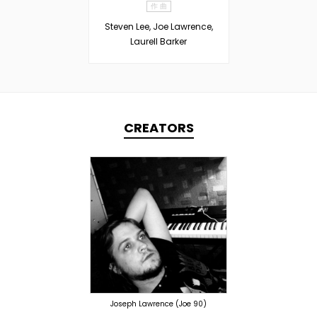
作 曲
Steven Lee, Joe Lawrence,
Laurell Barker
CREATORS
TOPLINER
PRODUCER
OVERSEAS
Joseph Lawrence (Joe 90)