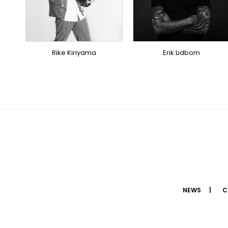
SINGER
DOMESTICS
OVERSEAS
DOMESTICS
(提携)
Rike Kiriyama
Erik Lidbom
NEWS
C