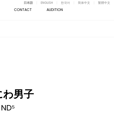
日本語
ENGLISH
한국어
简体中文
繁體中文
CONTACT
AUDITION
にわ男子
ND⁵