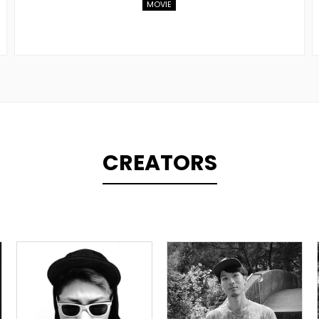
MOVIE
CREATORS
TOPLINER
LYRICIST
PRODUCER
DOMESTICS