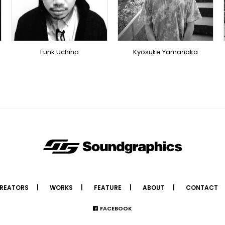
DOMESTICS
DOMESTICS
(提携)
Funk Uchino
Kyosuke Yamanaka
REATORS
WORKS
FEATURE
ABOUT
CONTACT
FACEBOOK