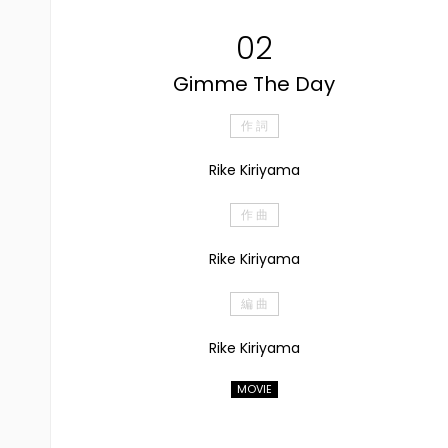
02
Gimme The Day
作 詞
Rike Kiriyama
作 曲
Rike Kiriyama
編 曲
Rike Kiriyama
MOVIE