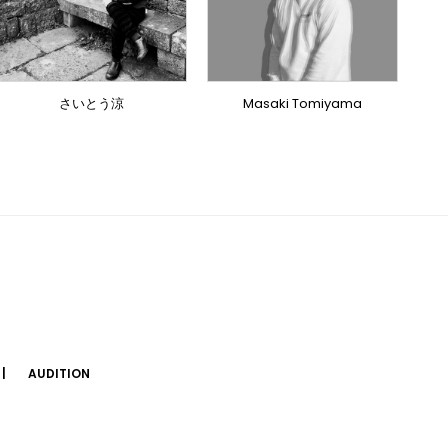
DOMESTICS
DOMESTICS
DOMESTICS
(提携)
さいとう涼
Masaki Tomiyama
AUDITION