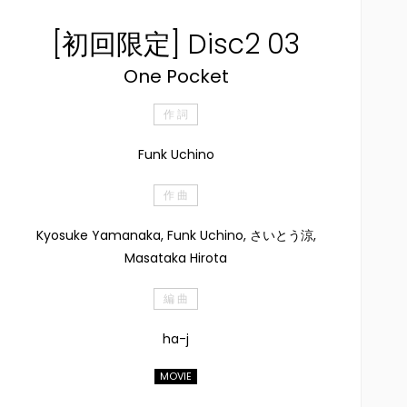
[初回限定] Disc2 03
One Pocket
作 詞
Funk Uchino
作 曲
Kyosuke Yamanaka, Funk Uchino, さいとう涼,
Masataka Hirota
編 曲
ha-j
MOVIE