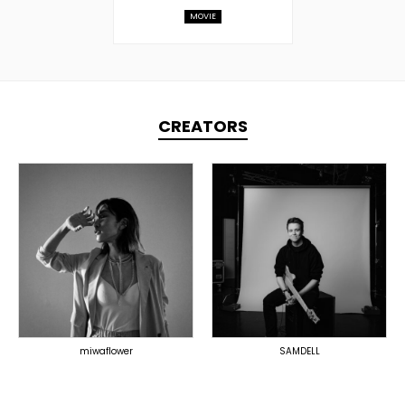
MOVIE
CREATORS
TOPLINER
LYRICIST
TOPLINER
SINGER
PRODUCER
DOMESTICS
OVERSEAS
DOMESTICS
(提携)
miwaflower
SAMDELL