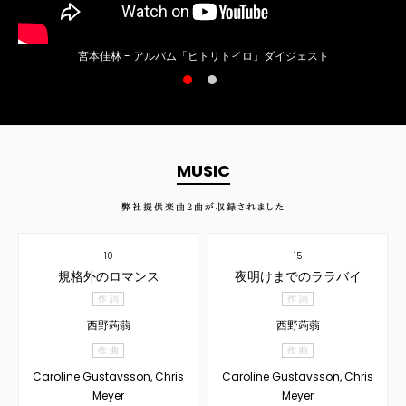
宮本佳林 - アルバム「ヒトリトイロ」ダイジェスト
MUSIC
弊社提供楽曲
2
曲が収録されました
10
15
規格外のロマンス
夜明けまでのララバイ
作 詞
作 詞
西野蒟蒻
西野蒟蒻
作 曲
作 曲
Caroline Gustavsson, Chris
Caroline Gustavsson, Chris
Meyer
Meyer