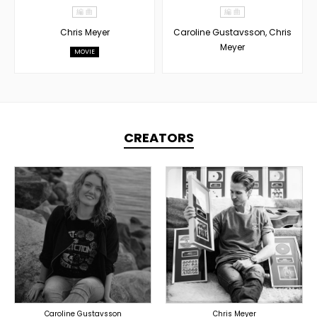
編 曲
編 曲
Chris Meyer
Caroline Gustavsson, Chris
Meyer
MOVIE
CREATORS
TOPLINER
TOPLINER
PRODUCER
LYRICIST
LYRICIST
SINGER
SINGER
OVERSEAS
OVERSEAS
Caroline Gustavsson
Chris Meyer