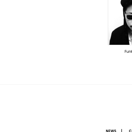
LY
DO
DO
Fun
NEWS
C