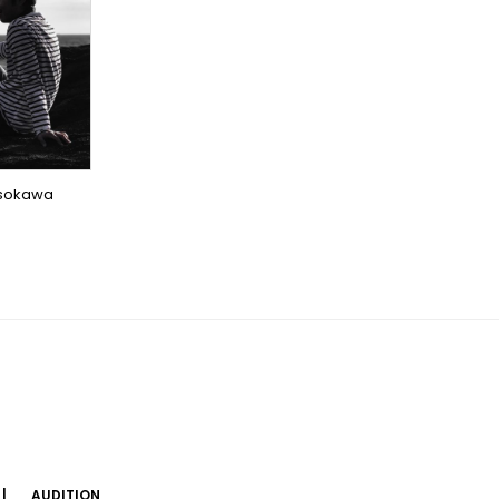
CER
ICS
ICS
)
osokawa
AUDITION