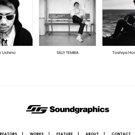
PRODU
RICIST
PRODUCER
DOMEST
MESTICS
DOMESTICS
DOMEST
(提携
MESTICS
DOMESTICS
(提携)
(提携)
k Uchino
SILLY TEMBA
Toshiya H
REATORS
WORKS
FEATURE
ABOUT
CONTACT