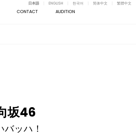
日本語
ENGLISH
한국어
简体中文
繁體中文
CONTACT
AUDITION
向坂46
いバッハ！