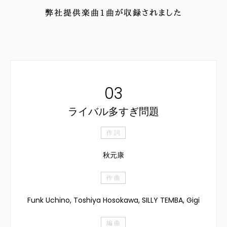
弊社提供楽曲
1
曲が収録されました
03
ライバル多すぎ問題
作 詞
秋元康
作 曲
Funk Uchino, Toshiya Hosokawa, SILLY TEMBA, Gigi
編 曲