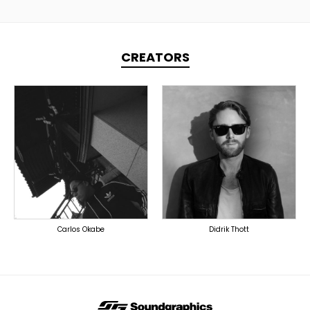
CREATORS
TOPLINER
TOPLINER
LYRICIST
PRODUCER
SINGER
DOMESTICS
OVERSEAS
Carlos Okabe
Didrik Thott