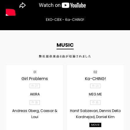
EXO-CBX - Ka-CHING!
MUSIC
弊社提供楽曲
6
曲が収録されました
01
02
Girl Problems
Ka-CHING!
作 詞
作 詞
AKIRA
MEG.ME
作 曲
作 曲
Andreas Oberg, Caesar &
Hanif Sabzevari, Dennis DeKo
Loui
Kordnejad, Daniel Kim
MOVIE