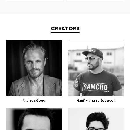
CREATORS
TOPLINER
TOPLINER
PRODUCER
PRODUCER
OVERSEAS
OVERSEAS
Andreas Öberg
Hanif Hitmanic Sabzevari
TOPLINER