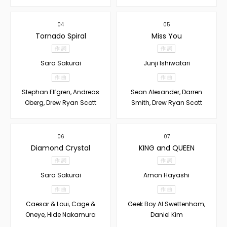
04
05
Tornado Spiral
Miss You
作 詞
作 詞
Sara Sakurai
Junji Ishiwatari
作 曲
作 曲
Stephan Elfgren, Andreas
Sean Alexander, Darren
Oberg, Drew Ryan Scott
Smith, Drew Ryan Scott
06
07
Diamond Crystal
KING and QUEEN
作 詞
作 詞
Sara Sakurai
Amon Hayashi
作 曲
作 曲
Caesar & Loui, Cage &
Geek Boy Al Swettenham,
Oneye, Hide Nakamura
Daniel Kim