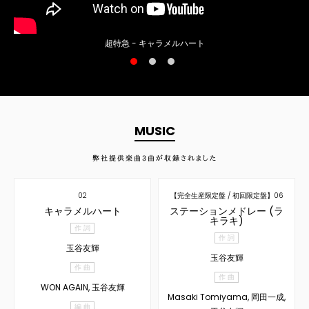
超特急 - キャラメルハート
MUSIC
弊社提供楽曲
3
曲が収録されました
02
【完全生産限定盤 / 初回限定盤】06
キャラメルハート
ステーションメドレー (ラ
キラキ)
作 詞
作 詞
玉谷友輝
玉谷友輝
作 曲
作 曲
WON AGAIN, 玉谷友輝
Masaki Tomiyama, 岡田一成,
編 曲