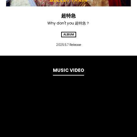
超特急
Why don't you 超特急？
ALBUM
2025.5.7 Release
MUSIC VIDEO