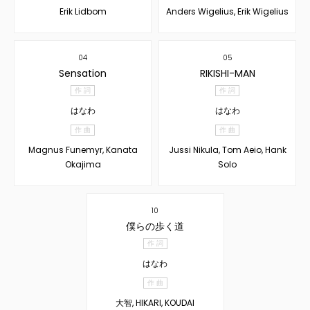
Erik Lidbom
Anders Wigelius, Erik Wigelius
04
05
Sensation
RIKISHI-MAN
作 詞
作 詞
はなわ
はなわ
作 曲
作 曲
Magnus Funemyr, Kanata
Jussi Nikula, Tom Aeio, Hank
Okajima
Solo
10
僕らの歩く道
作 詞
はなわ
作 曲
大智, HIKARI, KOUDAI