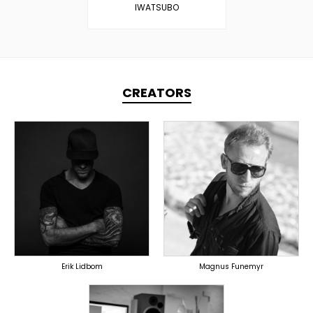
IWATSUBO
CREATORS
TOPLINER
TOPLINER
PRODUCER
PRODUCER
LYRICIST
SINGER
SINGER
OVERSEAS
OVERSEAS
Erik Lidbom
Magnus Funemyr