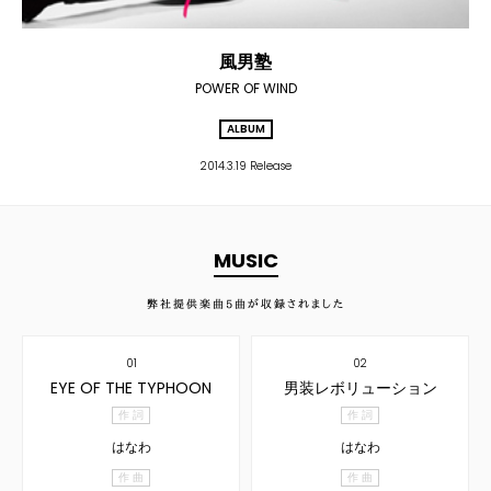
風男塾
POWER OF WIND
ALBUM
2014.3.19 Release
MUSIC
弊社提供楽曲
5
曲が収録されました
01
02
EYE OF THE TYPHOON
男装レボリューション
作 詞
作 詞
はなわ
はなわ
作 曲
作 曲