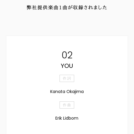
弊社提供楽曲
1
曲が収録されました
02
YOU
作 詞
Kanata Okajima
作 曲
Erik Lidbom