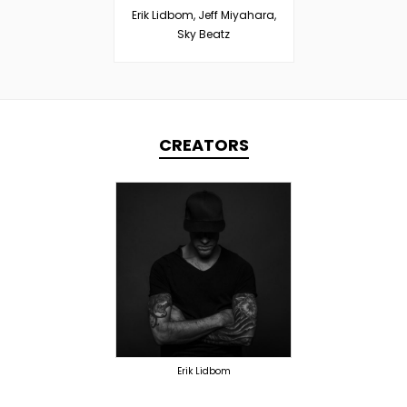
Erik Lidbom, Jeff Miyahara,
Sky Beatz
CREATORS
TOPLINER
PRODUCER
LYRICIST
SINGER
OVERSEAS
Erik Lidbom