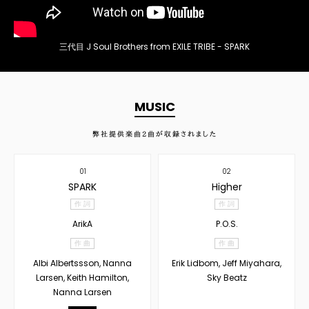
三代目 J Soul Brothers from EXILE TRIBE - SPARK
MUSIC
弊社提供楽曲
2
曲が収録されました
01
02
SPARK
Higher
作 詞
作 詞
ArikA
P.O.S.
作 曲
作 曲
Albi Albertssson, Nanna
Erik Lidbom, Jeff Miyahara,
Larsen, Keith Hamilton,
Sky Beatz
Nanna Larsen