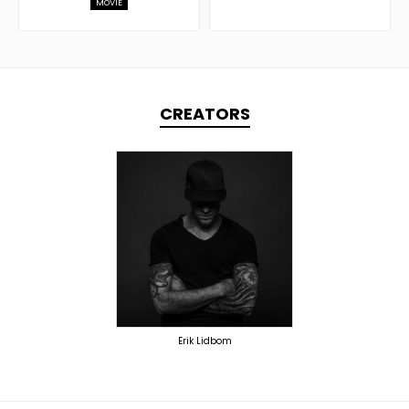
MOVIE
CREATORS
TOPLINER
PRODUCER
LYRICIST
SINGER
OVERSEAS
Erik Lidbom