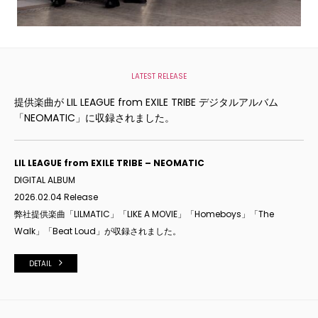
LATEST RELEASE
提供楽曲が LIL LEAGUE from EXILE TRIBE デジタルアルバム
「NEOMATIC」に収録されました。
LIL LEAGUE from EXILE TRIBE – NEOMATIC
DIGITAL ALBUM
2026.02.04 Release
弊社提供楽曲「LILMATIC」「LIKE A MOVIE」「Homeboys」「The
Walk」「Beat Loud」が収録されました。
DETAIL