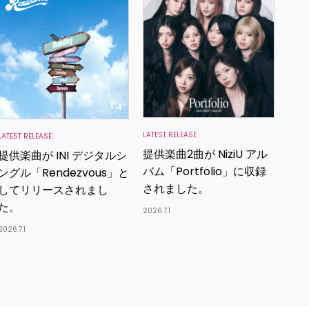
LATEST RELEASE
LATEST RELEASE
提供楽曲2曲が NiziU アル
提供楽曲が INI デジタルシ
バム「Portfolio」に収録
ングル「Rendezvous」と
されました。
してリリースされまし
た。
2026.7.1
2026.7.1