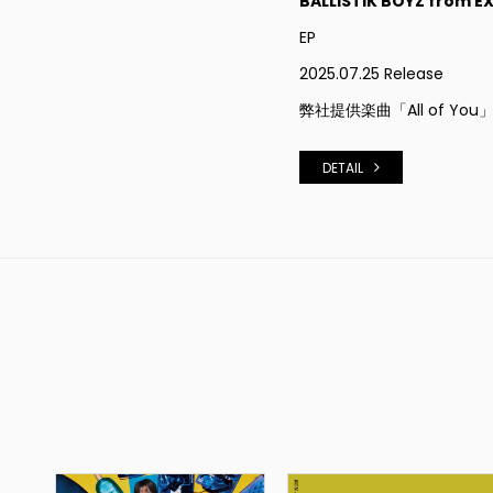
BALLISTIK BOYZ from EX
EP
2025.07.25 Release
弊社提供楽曲「All of Y
DETAIL