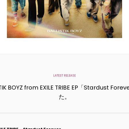
LATEST RELEASE
K BOYZ from EXILE TRIBE EP「Stardust 
た。