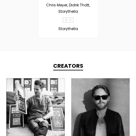
Chris Meyer, Didrik Thott,
Storythella
편 곡
Storythella
CREATORS
TOPLINER
TOPLINER
PRODUCER
LYRICIST
LYRICIST
SINGER
SINGER
OVERSEAS
OVERSEAS