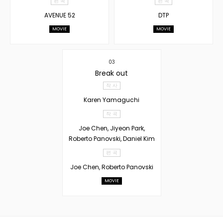
편 곡
편 곡
AVENUE 52
DTP
MOVIE
MOVIE
03
Break out
작 사
Karen Yamaguchi
작 곡
Joe Chen, Jiyeon Park,
Roberto Panovski, Daniel Kim
편 곡
Joe Chen, Roberto Panovski
MOVIE