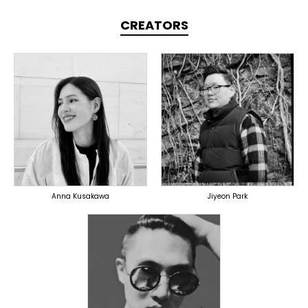
CREATORS
TOPLINER
PRODUCER
TOPLINER
LYRICIST
OVERSEAS
SINGER
DOMESTICS
Anna Kusakawa
Jiyeon Park
TOPLINER
PRODUCER
OVERSEAS