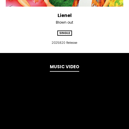
Lienel
Blown out
SINGLE
2025.8.20 Release
MUSIC VIDEO