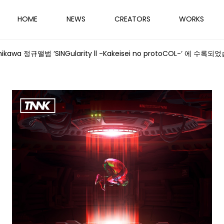
HOME
NEWS
CREATORS
WORKS
kawa 정규앨범 ‘SINGularity ll -Kakeisei no protoCOL-‘ 에 수록되