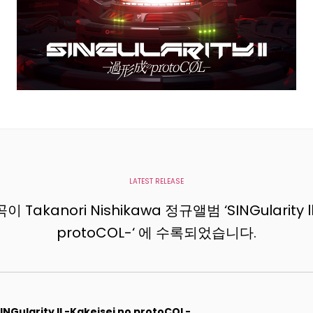
LATEST RELEASE
Takanori Nishikawa 정규앨범 ‘SINGularity ll 
protoCOL-‘ 에 수록되었습니다.
INGularity ll -Kakeisei no protoCOL-