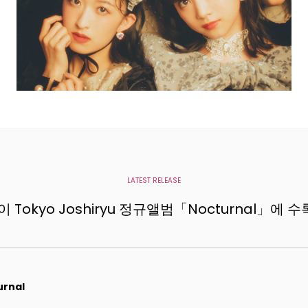
LATEST RELEASE
 Tokyo Joshiryu 정규앨범「Nocturnal」에
urnal