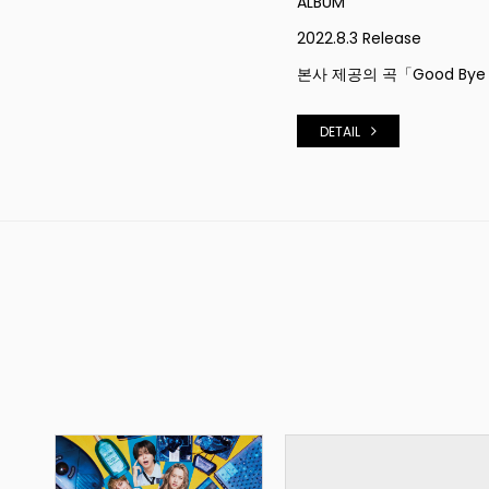
ALBUM
2022.8.3 Release
본사 제공의 곡「Good Bye Lo
DETAIL