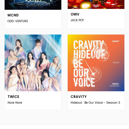
OWV
MCND
JACK POT
ODD-VENTURE
TWICE
CRAVITY
Hare Hare
Hideout : Be Our Voice - Season 3.