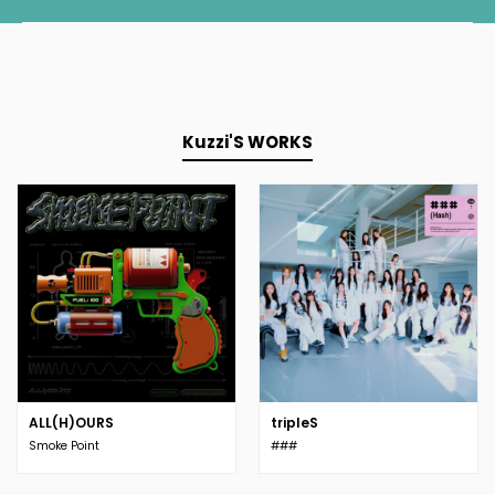
Kuzzi'S WORKS
ALL(H)OURS
tripleS
Smoke Point
###