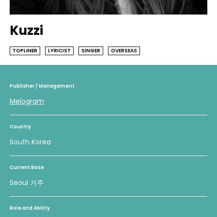
Kuzzi
TOPLINER
LYRICIST
SINGER
OVERSEAS
Publisher / Management
Melogram
Country
South Korea
Current Base
Seoul 거주
Role and Ability