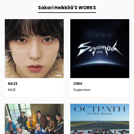
Sakari Heikkilä'S WORKS
NAZE
OWV
NAZE
Supernova