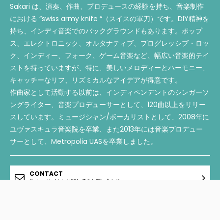
Sakari は、演奏、作曲、プロデュースの経験を持ち、音楽制作
における “swiss army knife “（スイスの軍刀）です。DIY精神を
持ち、
インディ音楽でのバックグラウンドもあります。ポップ
ス、
エレクトロニック、オルタナティブ、プログレッシブ・ロッ
ク、
インディー、フォーク、ゲーム音楽など、
幅広い音楽的テイ
ストを持っていますが、特に、
美しいメロディーとハーモニー、
キャッチーなリフ、
リズミカルなアイデアが得意です。
作曲家として活動する以前は、
インディペンデントのシンガーソ
ングライター、
音楽プロデューサーとして、120曲以上をリリー
スしています。
ミュージシャン/ボーカリストとして、
2008年に
ユヴァスキュラ音楽院を卒業、
また2013年には音楽プロデュー
サーとして、
Metropolia UASを卒業しました。
CONTACT
Sakari Heikkiläに関してのお問い合わせ