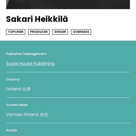
Sakari Heikkilä
TOPLINER
PRODUCER
SINGER
OVERSEAS
Publisher / Management
Sugar House Publishing
Country
Finland 出身
Current Base
Vantaa, Finland 在住
Profile