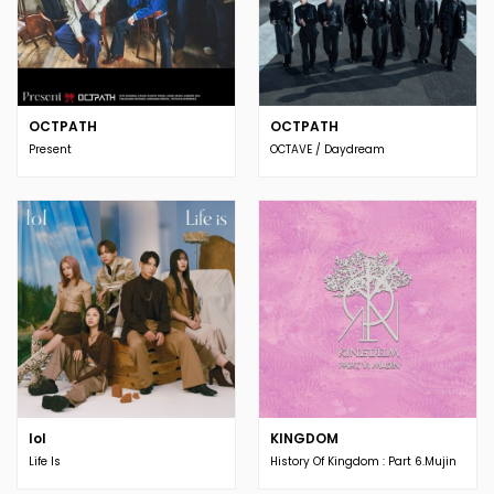
OCTPATH
OCTPATH
Present
OCTAVE / Daydream
lol
KINGDOM
Life Is
History Of Kingdom : Part 6.Mujin